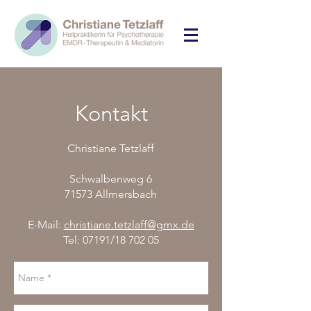
Kontakt
​Christiane Tetzlaff
Schwalbenweg 6
71573 Allmersbach
E-Mail:
christiane.tetzlaff@gmx.de
Tel: 07191/18 702 05